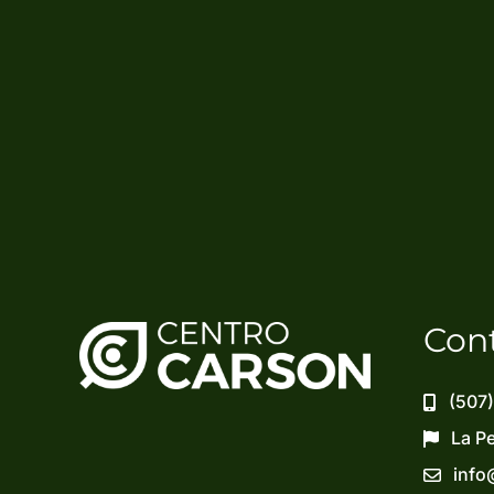
Con
(507
La P
info