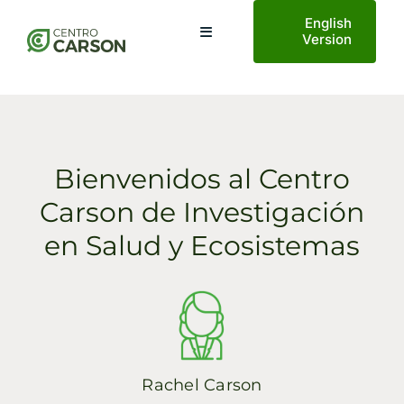
Saltar
English
al
Toggle
Version
Navigation
contenido
Inicio
¿Quiénes Somos?
Bienvenidos al Centro
Carson de Investigación
Planetary Health
en Salud y Ecosistemas
Proyectos
Turismo AECO
Rachel Carson
Noticias