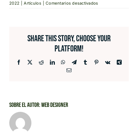
en
2022
|
Artículos
|
Comentarios desactivados
Título
de
Artículo
3
Share This Story, Choose Your
Platform!
Facebook
X
Reddit
LinkedIn
WhatsApp
Telegram
Tumblr
Pinterest
Vk
Xing
Correo
electrónico
Sobre el Autor:
Web Designer