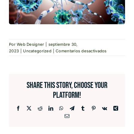
Por
Web Designer
|
septiembre 30,
en
2023
|
Uncategorized
|
Comentarios desactivados
Marcadores
tempranos
de
daño
Share This Story, Choose Your
neurológico
en
Platform!
la
infecciones
Facebook
X
Reddit
LinkedIn
WhatsApp
Telegram
Tumblr
Pinterest
Vk
Xing
por
Correo
alfavirus
electrónico